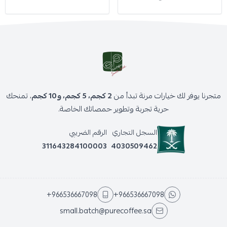
متجرنا يوفر لك خيارات مرنة تبدأ من
2 كجم، 5 كجم، و10 كجم
، تمنحك
حرية تجربة وتطوير حمصاتك الخاصة.
السجل التجاري
الرقم الضريبي
311643284100003
4030509462
+966536667098
+966536667098
small.batch@purecoffee.sa