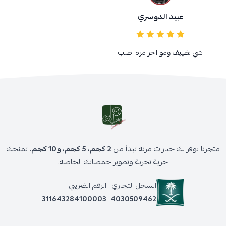
عبيد الدوسري
شي تظييف ومو اخر مره اطلب
متجرنا يوفر لك خيارات مرنة تبدأ من
2 كجم، 5 كجم، و10 كجم
، تمنحك
حرية تجربة وتطوير حمصاتك الخاصة.
السجل التجاري
الرقم الضريبي
311643284100003
4030509462